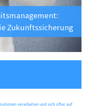
eitsmanagement:
die Zukunftssicherung
ationen verarbeiten und sich öfter auf