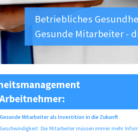
Betriebliches Gesundh
Gesunde Mitarbeiter - 
dheitsmanagement
 Arbeitnehmer:
sunde Mitarbeiter als Investition in die Zukunft
r Geschwindigkeit. Die Mitarbeiter müssen immer mehr Inform