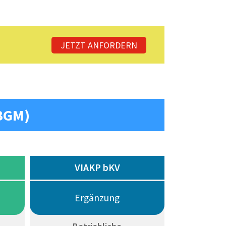
JETZT ANFORDERN
(BGM)
VIAKP bKV
Ergänzung