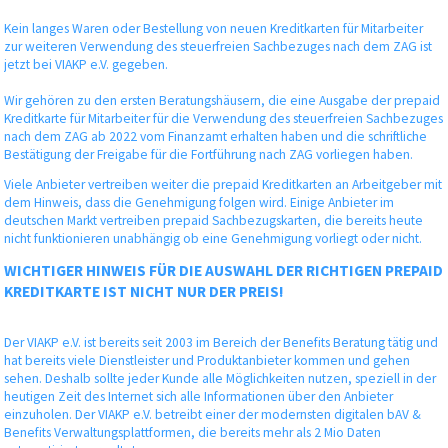
Kein langes Waren oder Bestellung von neuen Kreditkarten für Mitarbeiter
zur weiteren Verwendung des steuerfreien Sachbezuges nach dem ZAG ist
jetzt bei VIAKP e.V. gegeben.
Wir gehören zu den ersten Beratungshäusern, die eine Ausgabe der prepaid
Kreditkarte für Mitarbeiter für die Verwendung des steuerfreien Sachbezuges
nach dem ZAG ab 2022 vom Finanzamt erhalten haben und die schriftliche
Bestätigung der Freigabe für die Fortführung nach ZAG vorliegen haben.
Viele Anbieter vertreiben weiter die prepaid Kreditkarten an Arbeitgeber mit
dem Hinweis, dass die Genehmigung folgen wird. Einige Anbieter im
deutschen Markt vertreiben prepaid Sachbezugskarten, die bereits heute
nicht funktionieren unabhängig ob eine Genehmigung vorliegt oder nicht.
WICHTIGER HINWEIS FÜR DIE AUSWAHL DER RICHTIGEN PREPAID
KREDITKARTE IST NICHT NUR DER PREIS!
Der VIAKP e.V. ist bereits seit 2003 im Bereich der Benefits Beratung tätig und
hat bereits viele Dienstleister und Produktanbieter kommen und gehen
sehen. Deshalb sollte jeder Kunde alle Möglichkeiten nutzen, speziell in der
heutigen Zeit des Internet sich alle Informationen über den Anbieter
einzuholen. Der VIAKP e.V. betreibt einer der modernsten digitalen bAV &
Benefits Verwaltungsplattformen, die bereits mehr als 2 Mio Daten