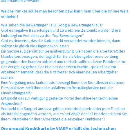
automatisiert verwaltet.
Welche Punkte sollte man beachten bzw. kann man über die Online Welt
einholen?
Wie sehen die Bewertungen (z.B. Google Bewertungen) aus?
Gibt es negative Bewertungen und zu welchem Zeitpunkt wurden diese
hinterlegt im Verhältnis zu den Top Bewertungen?
Gibt es Hinweise, das die Karten nicht verwendet werden können, dann
sollten Sie gleich die Finger davon lassen.
Ein Sachbezug gehört zur Gesamtvergütung. Sie haben die Arbeitskraft des
Mitarbeiters bezogen, der täglich für Sie als Arbeitgeber seine Leistung
gegenüber den Kunden abbildet und deshalb sollte es keine Probleme mit
der Vergütung geben. Das ist einer der ersten Punkte, speziell in dem
Arbeitnehmermarkt, dass die Mitarbeiter sich einen neuen Arbeitgeber
suchen.
Eine Vergütung muss laufen, oder besorgt Ihnen der Dienstleister das neue
Personal bzw. zahlt Ihnen die anfallenden Recruitingkosten und die
Einarbeitungszeit?
Entspricht das zur Verfügung gestellte Portal den aktuellen technischen
Ansprüchen?
Wie sieht der Support aus bzw. gibt es eine Mediathek in der jede Funktion
als Tutorial abgerufen werden, wie es bei VIAKP der Fall ist oder erklären Sie
Ihrem Mitarbeiter in Ihrer Arbeitszeit die einzelnen Funktionen?
Die prepaid Kreditkarte by VIAKP erfüllt die technischen